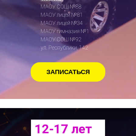
МАОУ СОШ №88
МАОУ лицей №81
МАОУ лицей №34
МАОУ гимназия №1
МАОУ СОШ №92
ул. Республики, 142
ЗАПИСАТЬСЯ
12-17 лет