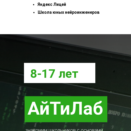
Яндекс Лицей
Школа юных нейроинженеров
8-17 лет
АйТиЛаб
знакомим школьников с основами