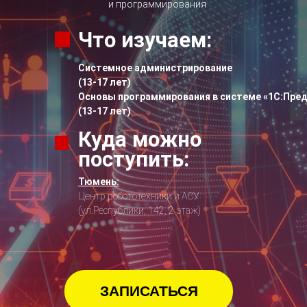
и программирования
Что изучаем:
Системное администрирование
(13-17 лет)
Основы программирования в системе «1С:Пред
(13-17 лет)
Куда можно
поступить:
Тюмень:
Центр робототехники и АСУ
(ул.Республики, 142, 2 этаж)
ЗАПИСАТЬСЯ