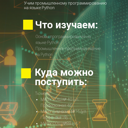
Учим промышленному программированию
на языке Python
Что изучаем:
Основы программирования на
языке Python
Промышленное программирование
на Python
Куда можно
поступить:
Тюмень:
МАОУ СОШ № 40 (ул.
Профсоюзная 46)
МАОУ Гимназия №16 (ул.
Парфёнова 19)
МАОУ СОШ №88 (ул.