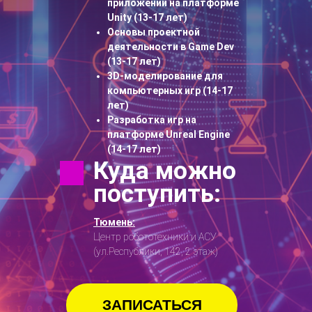
приложений на платформе
Unity (13-17 лет)
Основы проектной
деятельности в Game Dev
(13-17 лет)
3D-моделирование для
компьютерных игр (14-17
лет)
Разработка игр на
платформе Unreal Engine
(14-17 лет)
Куда можно
поступить:
Тюмень:
Центр робототехники и АСУ
(ул.Республики, 142, 2 этаж)
ЗАПИСАТЬСЯ