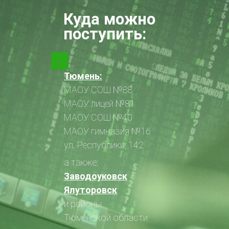
Куда можно
поступить:
Тюмень:
МАОУ СОШ №88
МАОУ лицей №81
МАОУ СОШ №40
МАОУ гимназия №16
ул. Республики, 142
а также:
Заводоуковск
Ялуторовск
и районы
Тюменской области