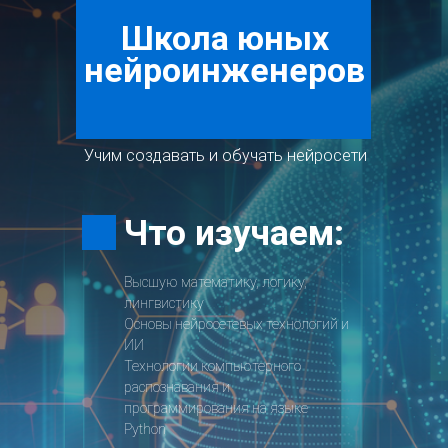
Школа юных
нейроинженеров
Учим создавать и обучать нейросети
Что изучаем:
Высшую математику, логику,
лингвистику
Основы нейросетевых технологий и
ИИ
Технологии компьютерного
распознавания и
программирования на языке
Python