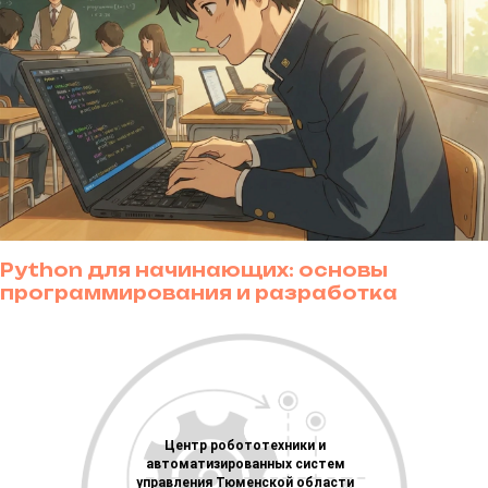
Адрес:
г. Тюмень, ул. Республики, 142, Технопарк
РАСПИСАНИЕ:
01.06 — 19.06.2026 с ПН по ПТ 09:00 — 11:20;
Записаться
Python для начинающих: основы
программирования и разработка
интерактивных проектов (12-14 лет)
Адрес:
г. Тюмень, ул. Республики, 142, Технопарк
РАСПИСАНИЕ:
01.06 —19.06.2026 с ПН по ПТ 15:00—17:30;
Центр робототехники и
Записаться
автоматизированных систем
управления Тюменской области