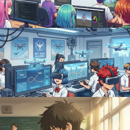
создавать детализированные 3D-модели для
компьютерных игр
Основы создания 3D моделей для игр,
начальный уровень (12 -17 лет)
Адрес:
г. Тюмень, ул. Республики, 142, Технопарк
РАСПИСАНИЕ:
01.06 — 19.06.2026 с ПН по ПТ 12:00 — 14:30;
Школьники учатся создавать игры-
платформеры с нуля
Записаться
Разработка игр на Unity, начальный
уровень (13-17 лет)
Адрес:
г. Тюмень, ул. Республики, 142, Технопарк
РАСПИСАНИЕ:
Первая группа: 01.06 — 19.06.2026 с ПН по ПТ 09:30 — 11:50;
Вторая группа: 01.06 — 19.06.2026 с ПН по ПТ 15:00 — 17:20.
Записаться
Оператор беспилотных авиационных
систем, базовый уровень (12-17 лет)