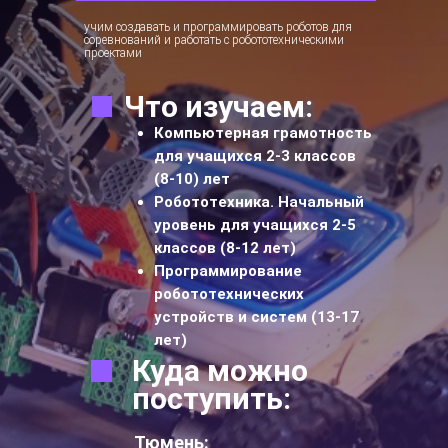
учим создавать и программировать роботов для
соревнований и работать с робототехническими
проектами
Что изучаем:
Компьютерная грамотность
для учащихся 2-3 классов
(8-10) лет
Робототехника. Начальный
уровень для учащихся 2-5
классов (8-12 лет)
Программирование
робототехнических
устройств и систем (13-17
лет)
Куда можно
поступить:
Тюмень: