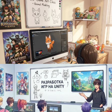
Изучение основ робототехники и физики на
простейших примерах
Робототехника для учащихся младших
классов, начальный уровень (9-12 лет)
Адрес:
г. Тюмень, ул. Республики, 142, Технопарк
РАСПИСАНИЕ:
Первая группа: 01.06 — 19.06.2026 с ПН по ПТ 11:00 — 12:30;
Вторая группа: 01.06 — 19.06.2026 с ПН по ПТ 14:00 — 15:30.
Записаться
Школьники учатся в программе Blender